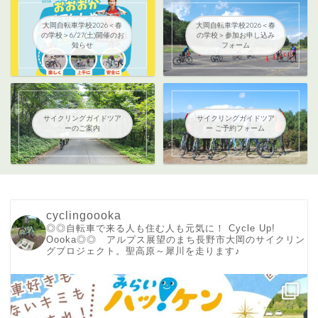
大岡自転車学校2026＜春
大岡自転車学校2026＜春
の学校＞6/27(土)開催のお
の学校＞参加お申し込み
知らせ
フォーム
サイクリングガイドツア
サイクリングガイドツア
ーのご案内
ー ご予約フォーム
cyclingoooka
◎◎自転車で来る人も住む人も元気に！ Cycle Up!
Oooka◎◎ アルプス展望のまち長野市大岡のサイクリン
グプロジェクト。聖高原～犀川を走ります♪