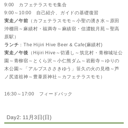
9:00 カフェテラスモモ集合
9:00～10:00 自己紹介、ガイドの基礎復習
実走／午前
（カフェテラスモモ～小聖の湧き水～原田
沖棚田～麻績村・福満寺～麻績宿・信濃観月苑～聖高
原駅）
ランチ
：The Hijiri Hive Beer & Cafe(麻績村)
実走／午後
（Hijiri Hive～切通し～筑北村・青柳城址公
園～青柳宿～とくら沢～小仁熊ダム～岩殿寺～ゆりの
木公園～「アルプスささきゆう」笹久の火の見櫓～芦
ノ尻道祖神～豊葦原神社～カフェテラスモモ）
16:30～17:00 フィードバック
Day2: 11月3日(日)