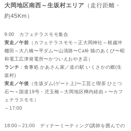
大岡地区南西～生坂村エリア
（走行距離・
約45Km）
9:00 カフェテラスモモ集合
実走／午前
（カフェテラスモモ～正大岡神社～根越沖
棚田～大八橋〜平ダム〜山清路〜Café 猫のあくび〜昭
和電工広津発電所〜かついえおやき店）
ランチ
：食事処 かあさん家／道の駅 いくさかの郷(生
坂村)
実走／午後
（生坂ダム(ゲート上)〜工芸と喫茶 ひとつ
石〜＜国道19号・児玉橋～大岡地区樺内経由＞〜カフ
ェテラスモモ）
～17:00
18:00～21:00 ディナーミーティング(講師を囲んでの