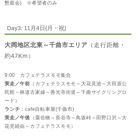
懇親会) ※希望者のみ
Day3: 11月4日(月・祝)
大岡地区北東～千曲市エリア
（走行距離・
約47Km）
9:00 カフェテラスモモ集合
実走／午前
（カフェテラスモモ～大花見池～大田原公
民館～林道古家線～善光寺街道～千曲サイクリングロ
ード）
ランチ
：cafe自転車屋(千曲市)
実走／午後
（粟佐橋～長谷寺～鳥坂峠～田野口沢～大
花見経由～カフェテラスモモ）