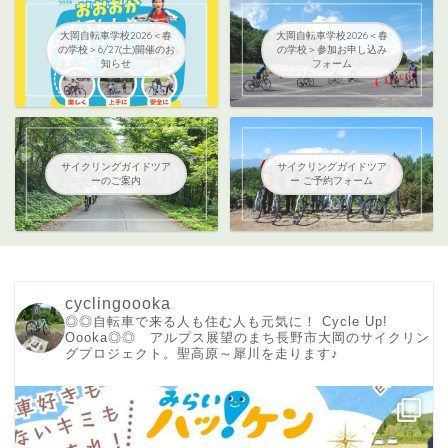
大岡自転車学校2026＜春
大岡自転車学校2026＜春
の学校＞6/27(土)開催のお
の学校＞参加お申し込み
知らせ
フォーム
サイクリングガイドツア
サイクリングガイドツア
ーのご案内
ー ご予約フォーム
cyclingoooka
◎◎自転車で来る人も住む人も元気に！ Cycle Up!
Oooka◎◎ アルプス展望のまち長野市大岡のサイクリン
グプロジェクト。聖高原～犀川を走ります♪