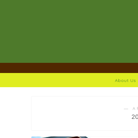
About Us
― A
2